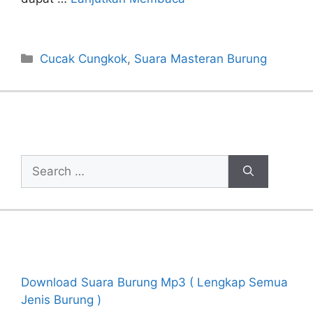
Categories
Cucak Cungkok
,
Suara Masteran Burung
Cari Artikel
Search
for:
Recent Posts
Download Suara Burung Mp3 ( Lengkap Semua
Jenis Burung )