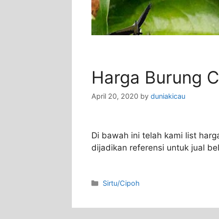
Harga Burung C
April 20, 2020
by
duniakicau
Di bawah ini telah kami list har
dijadikan referensi untuk jual b
Categories
Sirtu/Cipoh