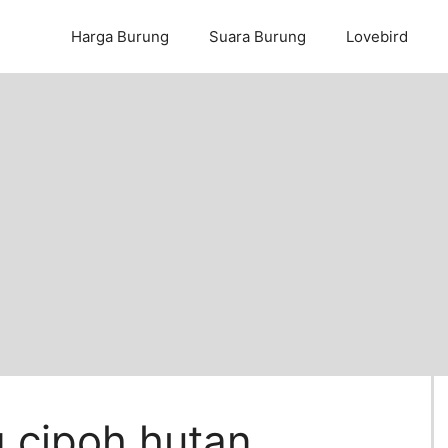
Harga Burung
Suara Burung
Lovebird
 cipoh hutan