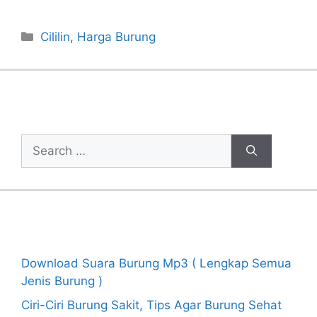
Categories
Cililin
,
Harga Burung
Cari Artikel
Search
for:
Recent Posts
Download Suara Burung Mp3 ( Lengkap Semua
Jenis Burung )
Ciri-Ciri Burung Sakit, Tips Agar Burung Sehat