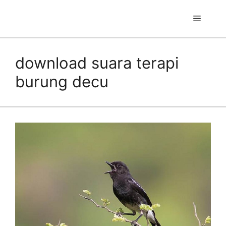
Skip
to
Menu
content
download suara terapi
burung decu