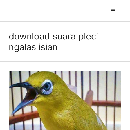
Skip
to
Menu
content
download suara pleci
ngalas isian