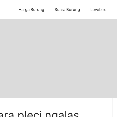
Harga Burung
Suara Burung
Lovebird
ra pleci ngalas