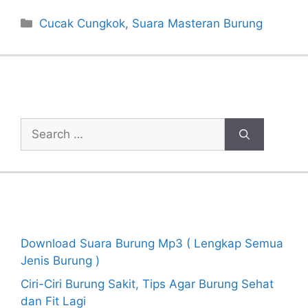
Categories
Cucak Cungkok
,
Suara Masteran Burung
Cari Artikel
Search
for:
Recent Posts
Download Suara Burung Mp3 ( Lengkap Semua
Jenis Burung )
Ciri-Ciri Burung Sakit, Tips Agar Burung Sehat
dan Fit Lagi