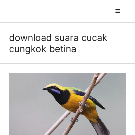
Skip
to
Menu
content
download suara cucak
cungkok betina