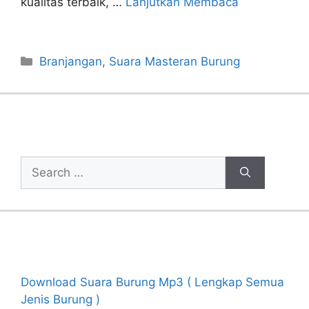
kualitas terbaik, …
Lanjutkan Membaca
Categories
Branjangan
,
Suara Masteran Burung
Cari Artikel
Search
for:
Recent Posts
Download Suara Burung Mp3 ( Lengkap Semua
Jenis Burung )