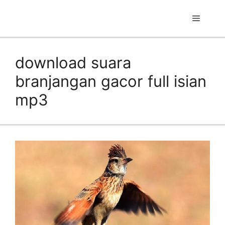
Skip
to
Menu
content
download suara
branjangan gacor full isian
mp3