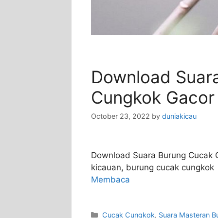
Download Suar
Cungkok Gacor 
October 23, 2022
by
duniakicau
Download Suara Burung Cucak C
kicauan, burung cucak cungkok 
Membaca
Categories
Cucak Cungkok
,
Suara Masteran B