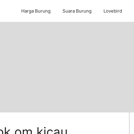
Harga Burung
Suara Burung
Lovebird
ok om kicau