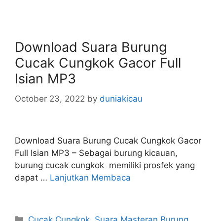
Download Suara Burung
Cucak Cungkok Gacor Full
Isian MP3
October 23, 2022
by
duniakicau
Download Suara Burung Cucak Cungkok Gacor
Full Isian MP3 – Sebagai burung kicauan,
burung cucak cungkok memiliki prosfek yang
dapat …
Lanjutkan Membaca
Categories
Cucak Cungkok
,
Suara Masteran Burung