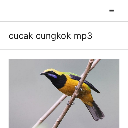
Skip
to
Menu
content
cucak cungkok mp3