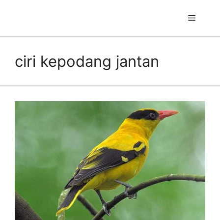
Skip
to
Menu
content
ciri kepodang jantan