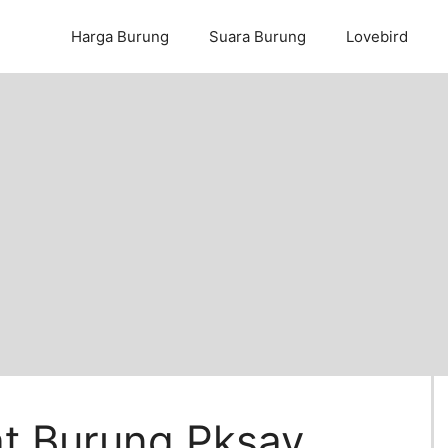
Harga Burung
Suara Burung
Lovebird
t Burung Pksay