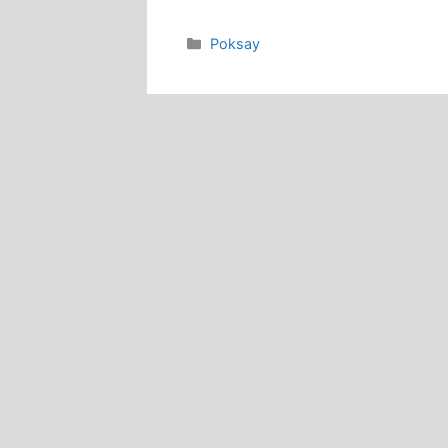
Categories
Poksay