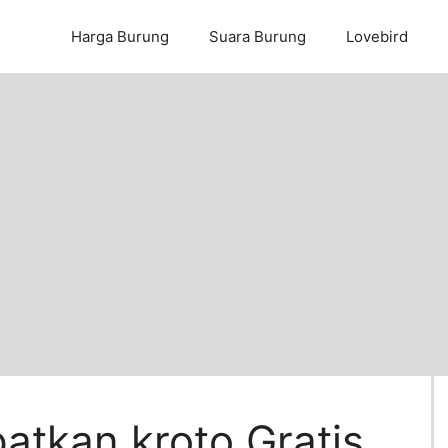
Harga Burung
Suara Burung
Lovebird
tkan kroto Gratis