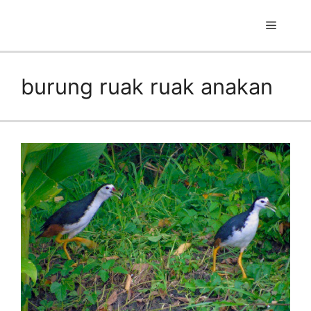
Skip
to
Menu
content
burung ruak ruak anakan