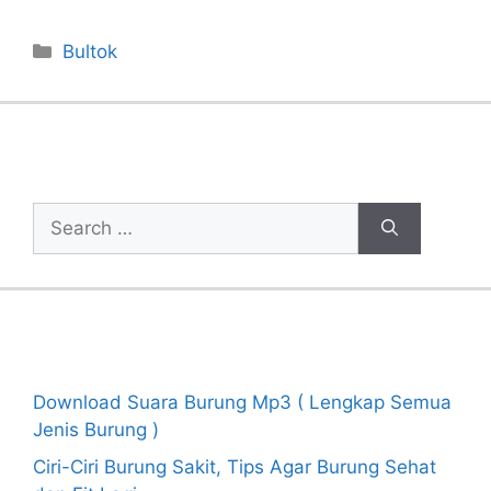
Categories
Bultok
Cari Artikel
Search
for:
Recent Posts
Download Suara Burung Mp3 ( Lengkap Semua
Jenis Burung )
Ciri-Ciri Burung Sakit, Tips Agar Burung Sehat