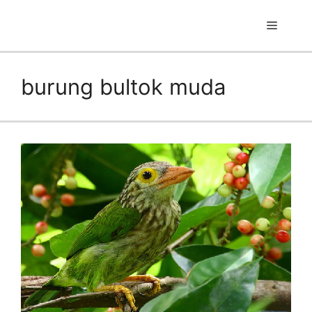
Skip
to
Menu
content
burung bultok muda