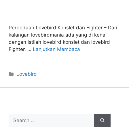
Perbedaan Lovebird Konslet dan Fighter – Dari
kalangan lovebirdmania ada yang di kenal
dengan istilah lovebird konslet dan lovebird
Fighter, …
Lanjutkan Membaca
Categories
Lovebird
Cari Artikel
Search
for: