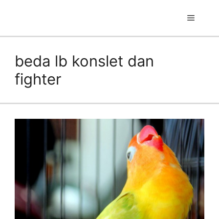
Skip
to
Menu
content
beda lb konslet dan
fighter