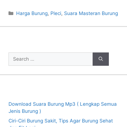
Categories
Harga Burung
,
Pleci
,
Suara Masteran Burung
Cari Artikel
Search
for:
Recent Posts
Download Suara Burung Mp3 ( Lengkap Semua
Jenis Burung )
Ciri-Ciri Burung Sakit, Tips Agar Burung Sehat