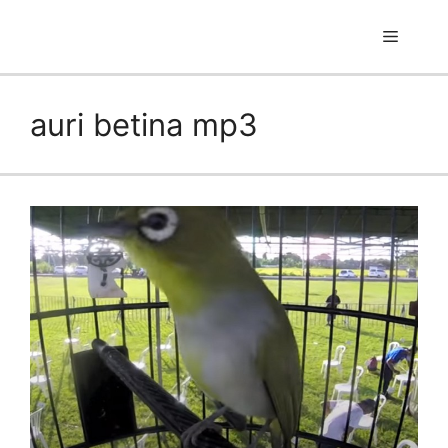
Skip
to
Menu
content
auri betina mp3