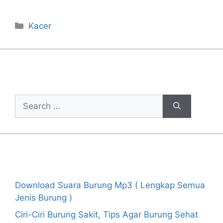
Categories
Kacer
Cari Artikel
Search
for:
Recent Posts
Download Suara Burung Mp3 ( Lengkap Semua
Jenis Burung )
Ciri-Ciri Burung Sakit, Tips Agar Burung Sehat